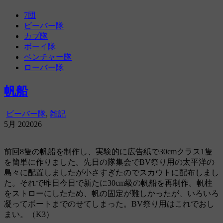
amanana
尼崎第7団活動記録ブログ
7団
ビーバー隊
カブ隊
ボーイ隊
ベンチャー隊
ローバー隊
帆船
ビーバー隊
,
雑記
5月
20
2026
前回8隻の帆船を制作し、実験的に広告紙で30cmクラス1隻
を簡単に作りました。先日の隊集会でBV祭り用の太平洋の
島々に配置しましたが小さすぎたのでスカウトに配布しまし
た。それで昨日今日で新たに30cm級の帆船を再制作。帆柱
をストローにしたため、帆の固定が難しかったが、いろいろ
凝ってボートまでのせてしまった。BV祭り用はこれでおし
まい。（K3）