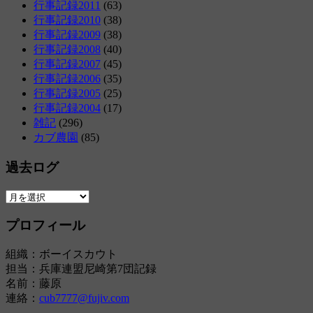
行事記録2011
(63)
行事記録2010
(38)
行事記録2009
(38)
行事記録2008
(40)
行事記録2007
(45)
行事記録2006
(35)
行事記録2005
(25)
行事記録2004
(17)
雑記
(296)
カブ農園
(85)
過去ログ
過
去
プロフィール
ロ
グ
組織：ボーイスカウト
担当：兵庫連盟尼崎第7団記録
名前：藤原
連絡：
cub7777@fujiv.com