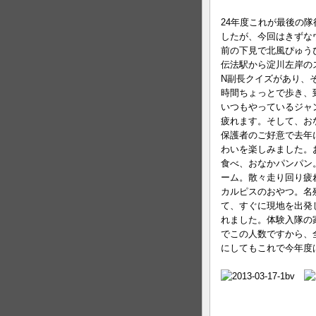
24年度これが最後の
したが、今回はきずな
前の下見で北風ぴゅう
伝法駅から淀川左岸の
N副長クイズがあり、
時間ちょっとで歩き、
いつもやっているジャ
疲れます。そして、お
保護者のご好意で去年
わいを楽しみました。
食べ、おなかパンパン
ーム。散々走り回り疲
カルピスのおやつ。名
て、すぐに現地を出発
れました。体験入隊の
でこの人数ですから、
にしてもこれで今年度