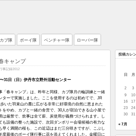
カブ隊
ボーイ隊
ベンチャー隊
ローバー隊
投稿カレ
春キャンプ
行事記録2012
日
月
土）〜31日（日）伊丹市立野外活動センター
2
3
事「春キャンプ」は、昨年と同様、カブ隊月の輪訓練と一緒
9
10
ンターで実施しました。ここを使用するのは初めてで、JR
16
17
mを歩いた羽束山の麓に広がる非常に好環境の自然に恵まれた
23
24
トをやめ、カブと一緒の舎営で、30人が宿泊できる山小屋で
30
31
用は厳禁で、炊事は全て薪、炭使用が義務づけられます。し
ても設備の整った施設で、次回ダンボリー会場候補の有力な
« 7月
も早く満開の桜も、この近辺はまだ三分咲きですが、こぶし
年度最後のボーイ隊行事に花を添えてくれました。金曜日に