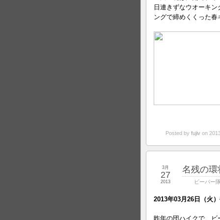
日連きずなウオーキン
ングで締めくくった春
Posted by
fujiv
on 201
名残の環
3月
27
ビーバー
2013
2013年03月26日（
昨年の団ハイクで、ビ