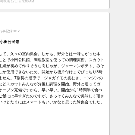
3年03月17日 at 9:00 AM
行事記録2012
日）小田公民館
して、久々の室内集会。しかも、野外とは一味ちがった本
ことで小田公民館、調理教室を使っての調理実習。スカウト
主婦が初めて作りそうな肉じゃが、ジャーマンポテト、みそ
しか使用できないため、開始から後片付けまでぴっちり3時
ません。T副長の指導で、ジャガイモの皮むき、ニンジンの
などスカウトみんなが分担し調理を開始。野外と違ってガ
オーブン完備ですから、早い早い。開始から1時間半で食べ
ご飯には早すぎたのですが、さっそくみんなで美味しく頂き
いけどたまにはスマートもいいかなと思った隊集会でした。