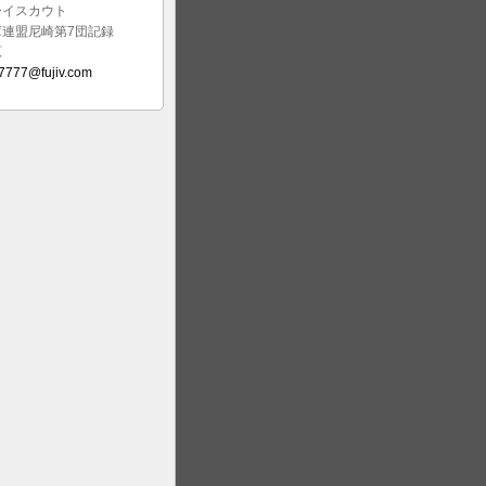
ーイスカウト
庫連盟尼崎第7団記録
原
7777@fujiv.com