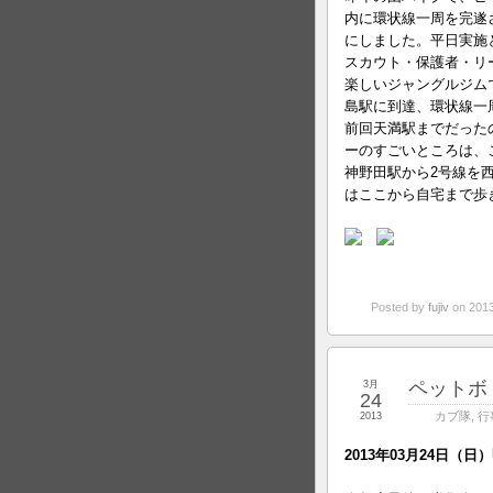
内に環状線一周を完遂
にしました。平日実施
スカウト・保護者・リー
楽しいジャングルジム
島駅に到達、環状線一
前回天満駅までだった
ーのすごいところは、
神野田駅から2号線を
はここから自宅まで歩き
Posted by
fujiv
on 201
ペットボ
3月
24
カブ隊
,
行
2013
2013年03月24日（