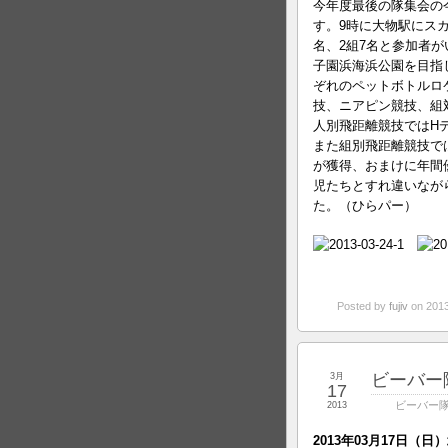
今年度最後の隊集会の
す。9時に大物駅にス
名、2組7名と参加者
子園浜海浜公園を目指
ぞれのペットボトルロ
技、ニアピン競技、組
人別飛距離競技ではH
また組別飛距離競技で
が獲得、おまけに年間
児たちとすれ違いなが
た。（ひらパー）
Posted by
fujiv
on 201
ビーバー
3月
17
ビーバー
2013
2013年03月17日（日