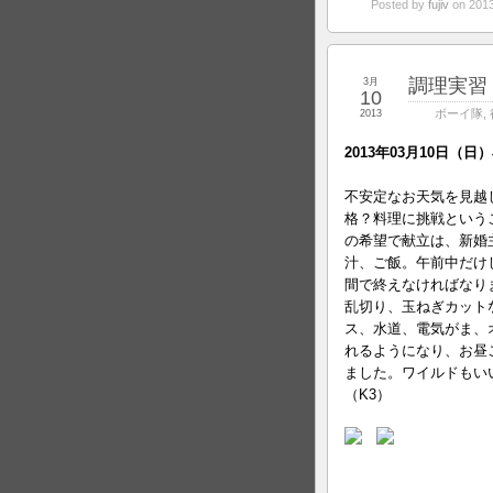
Posted by
fujiv
on 201
調理実習
3月
10
ボーイ隊
,
2013
2013年03月10日（
不安定なお天気を見越
格？料理に挑戦という
の希望で献立は、新婚
汁、ご飯。午前中だけ
間で終えなければなり
乱切り、玉ねぎカット
ス、水道、電気がま、
れるようになり、お昼
ました。ワイルドもい
（K3）