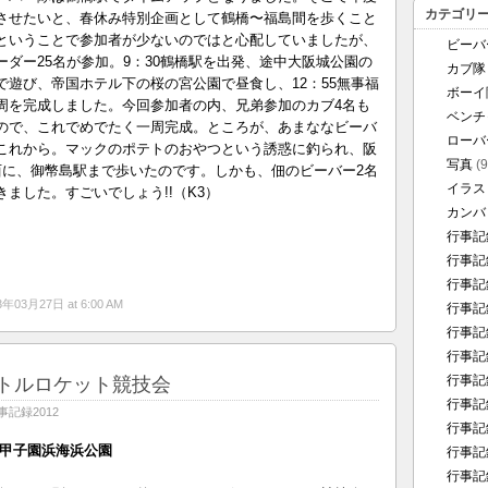
カテゴリ
させたいと、春休み特別企画として鶴橋〜福島間を歩くこと
ということで参加者が少ないのではと心配していましたが、
ビーバ
ダー25名が参加。9：30鶴橋駅を出発、途中大阪城公園の
カブ隊
で遊び、帝国ホテル下の桜の宮公園で昼食し、12：55無事福
ボーイ
周を完成しました。今回参加者の内、兄弟参加のカブ4名も
ベンチ
ので、これでめでたく一周完成。ところが、あまななビーバ
ローバ
これから。マックのポテトのおやつという誘惑に釣られ、阪
写真
(9
西に、御幣島駅まで歩いたのです。しかも、佃のビーバー2名
イラス
ました。すごいでしょう!!（K3）
カンバ
行事記録
行事記録
行事記録
3年03月27日 at 6:00 AM
行事記録
行事記録
行事記録
行事記録
トルロケット競技会
行事記録
事記録2012
行事記録
日）甲子園浜海浜公園
行事記録
行事記録