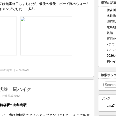
最近の記
グは無事終了しましたが、最後の最後、ボーイ隊のウォーキ
キャンプでした。（K3）
住吉川
水鉄砲
御前浜
尼崎地
帆船
宮前公
7アワ
7アワ
202
初ハイ
3年03月31日 at 9:00 AM
検索ボッ
状線一周ハイク
隊
,
行事記録2012
リンク
火）鶴橋駅〜御幣島駅
ama
ーバー隊は鶴橋駅でタイムアップとなりました。そこで年度