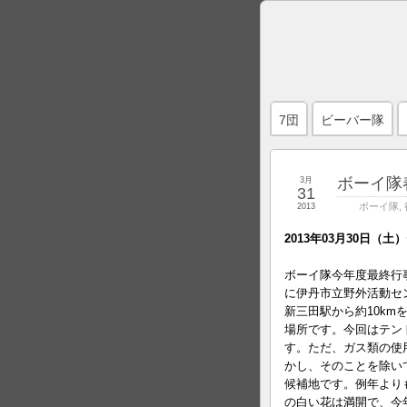
7団
ビーバー隊
ボーイ隊
3月
31
ボーイ隊
,
2013
2013年03月30日（
ボーイ隊今年度最終行
に伊丹市立野外活動セ
新三田駅から約10k
場所です。今回はテン
す。ただ、ガス類の使
かし、そのことを除い
候補地です。例年より
の白い花は満開で、今