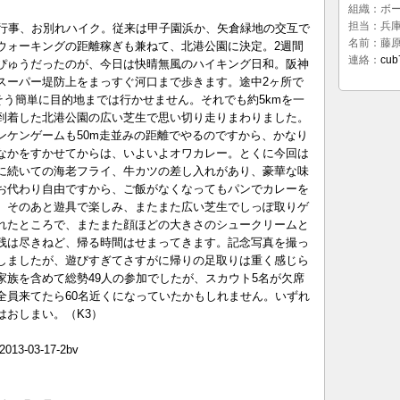
組織：ボ
担当：兵
隊行事、お別れハイク。従来は甲子園浜か、矢倉緑地の交互で
名前：藤
ウォーキングの距離稼ぎも兼ねて、北港公園に決定。2週間
連絡：
cub
ぴゅうだったのが、今日は快晴無風のハイキング日和。阪神
スーパー堤防上をまっすぐ河口まで歩きます。途中2ヶ所で
そう簡単に目的地までは行かせません。それでも約5kmを一
到着した北港公園の広い芝生で思い切り走りまわりました。
ンケンゲームも50m走並みの距離でやるのですから、かなり
なかをすかせてからは、いよいよオワカレー。とくに今回は
に続いての海老フライ、牛カツの差し入れがあり、豪華な味
お代わり自由ですから、ご飯がなくなってもパンでカレーを
。そのあと遊具で楽しみ、またまた広い芝生でしっぽ取りゲ
れたところで、またまた顔ほどの大きさのシュークリームと
残は尽きねど、帰る時間はせまってきます。記念写真を撮っ
しましたが、遊びすぎてさすがに帰りの足取りは重く感じら
家族を含めて総勢49人の参加でしたが、スカウト5名が欠席
全員来てたら60名近くになっていたかもしれません。いずれ
はおしまい。（K3）