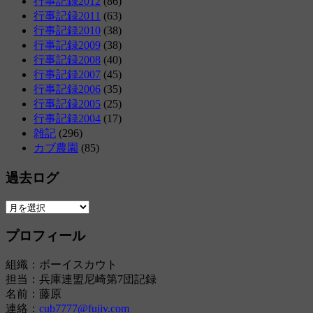
行事記録2012
(86)
行事記録2011
(63)
行事記録2010
(38)
行事記録2009
(38)
行事記録2008
(40)
行事記録2007
(45)
行事記録2006
(35)
行事記録2005
(25)
行事記録2004
(17)
雑記
(296)
カブ農園
(85)
過去ログ
過
去
プロフィール
ロ
グ
組織：ボーイスカウト
担当：兵庫連盟尼崎第7団記録
名前：藤原
連絡：
cub7777@fujiv.com