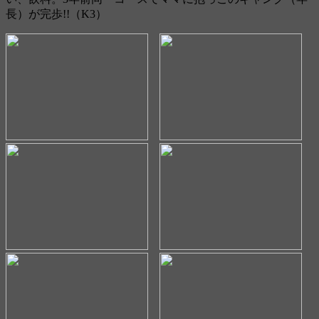
長）が完歩!!（K3）