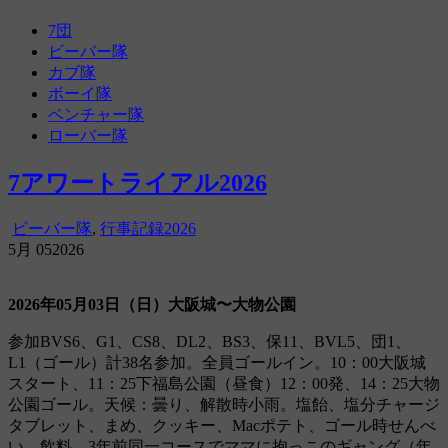
amanana
尼崎第7団活動記録ブログ
7団
ビーバー隊
カブ隊
ボーイ隊
ベンチャー隊
ローバー隊
7アワートライアル2026
ビーバー隊
,
行事記録2026
5月
05
2026
2026年05月03日（日）大阪城〜大物公園
参加BVS6、G1、CS8、DL2、BS3、保11、BVL5、団1、
L1（ゴール）計38名参加。全員ゴールイン。10：00大阪城
スタート、11：25下福島公園（昼食）12：00発、14：25大物
公園ゴール。天候：曇り、解散時小雨。塩飴、塩分チャージ
タブレット、まめ、クッキー、Macポテト、ゴール時せんべ
い、飲料。3年前同一コースでママに抱っこのギャング（年