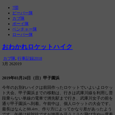
amanana
尼崎第7団活動記録ブログ
7団
ビーバー隊
カブ隊
ボーイ隊
ベンチャー隊
ローバー隊
おわかれロケットハイク
カブ隊
,
行事記録2018
3月
26
2019
2019年03月24日（日）甲子園浜
今年のお別れハイクは前回作ったロケットでいよいよロケッ
ト大会。甲子園浜までの移動は、行きは武庫川線を利用し普
段乗らない単線の電車で洲先駅まで行き、武庫川女子の前を
通り甲子園浜へ到着。午前中は、個人ロケットの大会です。
最長はなんと88.4ｍ、作り方によってかなり差があったよう
です。午後は組対抗ですが地面を這うような飛び方や一度着