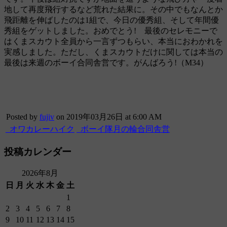
地して再度飛行するなど荒れた結果に。その中でもなんとか
飛距離を伸ばしたのは1組で、今日の優秀組、そして年間優
秀組をゲットしました。おめでとう! 最後のセレモニーで
はくまスカウト全員から一言ずつもらい、本当におわかれを
実感しました。ただし、くまスカウトだけに関しては本当の
最後は来週のボーイ合同舎営です。がんばろう!（M34）
Posted by
fujiv
on 2019年03月26日 at 6:00 AM
オワカレーハイク
ボーイ隊月の輪合同舎営
投稿カレンダー
2026年8月
日
月
火
水
木
金
土
1
2
3
4
5
6
7
8
9
10
11
12
13
14
15