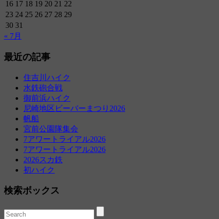
16
17
18
19
20
21
22
23
24
25
26
27
28
29
30
31
« 7月
最近の記事
住吉川ハイク
水鉄砲合戦
御前浜ハイク
尼崎地区ビーバーまつり2026
帆船
宮前公園隊集会
7アワートライアル2026
7アワートライアル2026
2026スカ鉄
初ハイク
検索ボックス