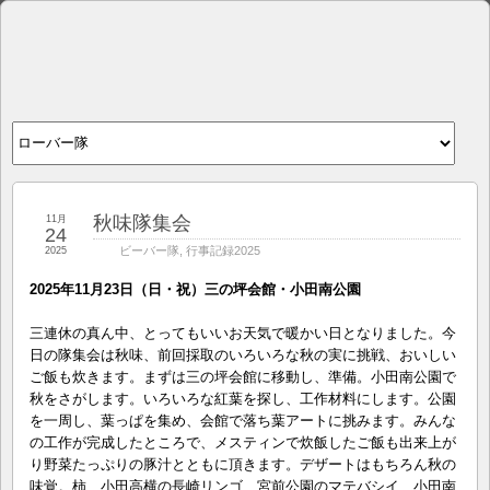
秋味隊集会
11月
24
ビーバー隊
,
行事記録2025
2025
2025年11月23日（日・祝）三の坪会館・小田南公園
三連休の真ん中、とってもいいお天気で暖かい日となりました。今
日の隊集会は秋味、前回採取のいろいろな秋の実に挑戦、おいしい
ご飯も炊きます。まずは三の坪会館に移動し、準備。小田南公園で
秋をさがします。いろいろな紅葉を探し、工作材料にします。公園
を一周し、葉っぱを集め、会館で落ち葉アートに挑みます。みんな
の工作が完成したところで、メスティンで炊飯したご飯も出来上が
り野菜たっぷりの豚汁とともに頂きます。デザートはもちろん秋の
味覚。柿、小田高横の長崎リンゴ、宮前公園のマテバシイ、小田南